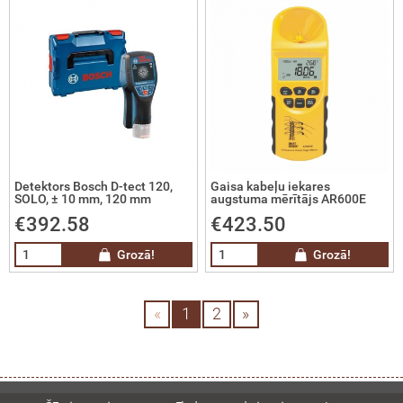
grammatūras
olīti
imetri
toti mērinstrumenti
Detektors Bosch D-tect 120,
Gaisa kabeļu iekares
ķmēri un līmeņrāži
SOLO, ± 10 mm, 120 mm
augstuma mērītājs AR600E
€392.58
€423.50
riteņi, mērlentas
Grozā!
Grozā!
gružu novadcaurules
«
1
2
»
era tālmēri
unikāciju lokatori, metāla detektori