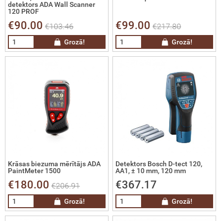
kotie mobilie metāla žogi un vārti
detektors ADA Wall Scanner
120 PROF
€90.00
€99.00
€103.46
€217.80
fesionālas infrasarkanās termokameras
Grozā!
Grozā!
era staru uztvērēji
latas
latas ūdens līmeņa noteikšanai
īvi
zmas
Krāsas biezuma mērītājs ADA
Detektors Bosch D-tect 120,
PaintMeter 1500
AA1, ± 10 mm, 120 mm
ki
€180.00
€367.17
€206.91
Grozā!
Grozā!
niecības un platību uzmērīšanas GPS
ērniecības un projektēšanas