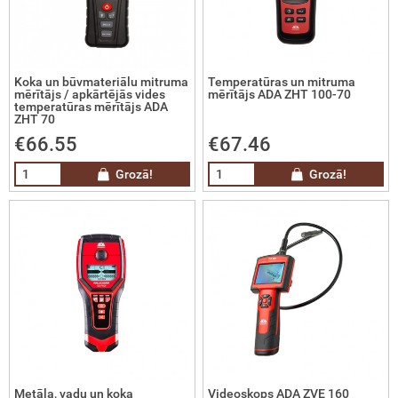
čas
tņa svari
Koka un būvmateriālu mitruma
Temperatūras un mitruma
mērītājs / apkārtējās vides
mērītājs ADA ZHT 100-70
temperatūras mērītājs ADA
riju lādētāji un palaidēji
ZHT 70
€66.55
€67.46
imatika
Grozā!
Grozā!
ilās degvielas uzpildes sistēmas
cionārās degvielas uzpildes un
labāšanas sistēmas
drā kurināmā tvertnes
ramā ūdens tvertnes
Metāla, vadu un koka
Videoskops ADA ZVE 160