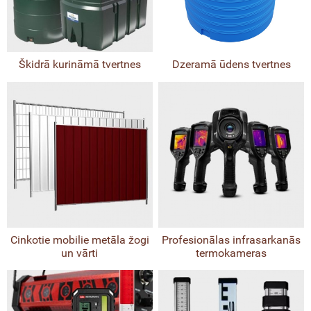
ritumu konteineri, urnas
ķēšanas krāsas
Škidrā kurināmā tvertnes
Dzeramā ūdens tvertnes
niskie aerosoli
aidu ceļa, pāreju un laukumu sistēmu
ksnes
uma slāpētāji, kabeļu aizsargi, atdures
jeras
ijas drošības saliņas, rampas,
Cinkotie mobilie metāla žogi
Profesionālas infrasarkanās
vadi, braila plāksnes
un vārti
termokameras
u barjeras, vadstatņi, pēdas un
āllukturi