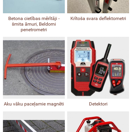
Betona cietības mērītāji -
Krītoša svara deflektometri
šmita āmuri, Beldorni
penetrometri
Aku vāku paceļamie magnēti
Detektori