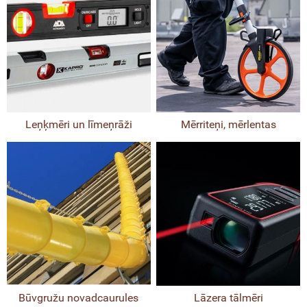
Leņķmēri un līmeņrāži
Mērriteņi, mērlentas
Būvgružu novadcaurules
Lāzera tālmēri