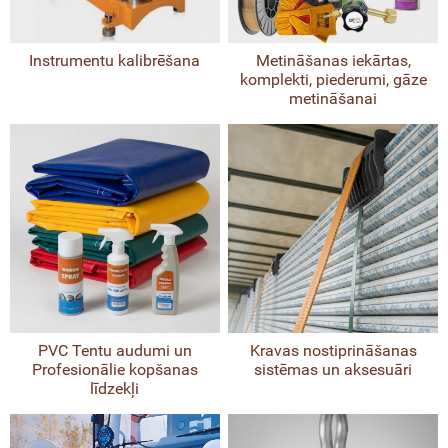
grammatūras
olīti
Instrumentu kalibrēšana
Metināšanas iekārtas,
komplekti, piederumi, gāze
metināšanai
imetri
toti mērinstrumenti
ķmēri un līmeņrāži
riteņi, mērlentas
gružu novadcaurules
PVC Tentu audumi un
Kravas nostiprināšanas
era tālmēri
Profesionālie kopšanas
sistēmas un aksesuāri
līdzekļi
unikāciju lokatori, metāla detektori