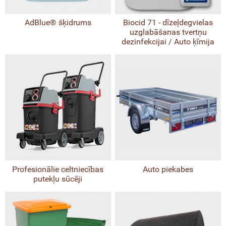
AdBlue® šķidrums
Biocid 71 - dīzeļdegvielas
uzglabāšanas tvertņu
dezinfekcijai / Auto ķīmija
Profesionālie celtniecības
Auto piekabes
putekļu sūcēji