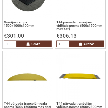
čas
tņa svari
Gumijas rampa
T44 pārvada tranšejām
1500x1000x100mm
vidējais posms (500x1500mm
max 44t)
riju lādētāji un palaidēji
€301.00
€306.13
imatika
Grozā!
Grozā!
ilās degvielas uzpildes sistēmas
cionārās degvielas uzpildes un
labāšanas sistēmas
drā kurināmā tvertnes
ramā ūdens tvertnes
T44 pārvada tranšejām gala
T44 pārvada tranšejām
posms (500x1500mm max 44t)
vidējais posms (500x2300mm