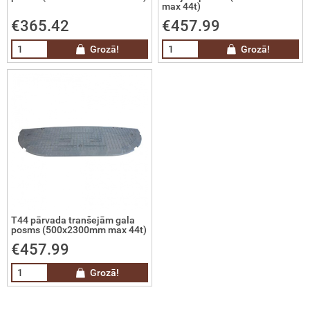
kotie mobilie metāla žogi un vārti
max 44t)
€365.42
€457.99
fesionālas infrasarkanās termokameras
Grozā!
Grozā!
era staru uztvērēji
latas
latas ūdens līmeņa noteikšanai
īvi
zmas
T44 pārvada tranšejām gala
posms (500x2300mm max 44t)
€457.99
ki
Grozā!
niecības un platību uzmērīšanas GPS
ērniecības un projektēšanas