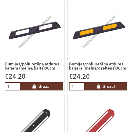
skie nivelieri
e metināšanai
elieru komplekti
ra rotācijas nivelieri
ra projekcijas nivelieri
trumentu kalibrēšana
Gumijas/poliuretāna atdures
Gumijas/poliuretāna atdures
barjera (melns/balts)90cm
barjera (melns/dzeltens)90cm
€24.20
€24.20
ināšanas iekārtas, komplekti,
derumi, gāze metināšanai
Grozā!
Grozā!
 Tentu audumi un Profesionālie
šanas līdzekļi
vas nostiprināšanas sistēmas un
esuāri