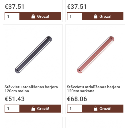
kotie mobilie metāla žogi un vārti
€37.51
€37.51
fesionālas infrasarkanās termokameras
Grozā!
Grozā!
era staru uztvērēji
latas
latas ūdens līmeņa noteikšanai
īvi
Stāvvietu atdalīšanas barjera
Stāvvietu atdalīšanas barjera
zmas
120cm melna
120cm sarkana
€51.43
€68.06
ki
Grozā!
Grozā!
niecības un platību uzmērīšanas GPS
ērniecības un projektēšanas