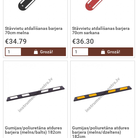
čas
tņa svari
Stāvvietu atdalīšanas barjera
Stāvvietu atdalīšanas barjera
70cm melna
70cm sarkana
riju lādētāji un palaidēji
€34.79
€36.30
Grozā!
Grozā!
imatika
ilās degvielas uzpildes sistēmas
cionārās degvielas uzpildes un
labāšanas sistēmas
drā kurināmā tvertnes
ramā ūdens tvertnes
Gumijas/poliuretāna atdures
Gumijas/poliuretāna atdures
barjera (melns/balts) 182cm
barjera (melns/dzeltens)
182cm