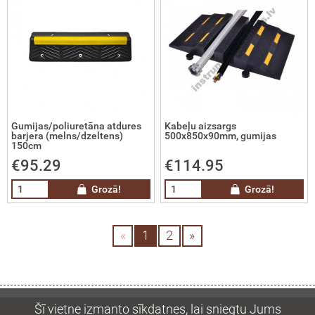
grammatūras
olīti
imetri
toti mērinstrumenti
Gumijas/poliuretāna atdures
Kabeļu aizsargs
barjera (melns/dzeltens)
500х850х90mm, gumijas
150cm
ķmēri un līmeņrāži
€95.29
€114.95
riteņi, mērlentas
Grozā!
Grozā!
gružu novadcaurules
«
1
2
»
era tālmēri
unikāciju lokatori, metāla detektori
Šī vietne izmanto sīkdatnes, lai sniegtu Jums