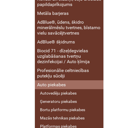
papildaprīkojums
Metāla barjeras
AdBlue®, ūdens, škidro
minerālmēslu tvertnes, bīstamo
vielu savācējtvertnes
AdBlue® šķidrums
Biocid 71 - dīzeļdegvielas
uzglabāšanas tvertņu
dezinfekcijai / Auto ķīmija
Profesionālie celtniecības
putekļu sūcēji
Auto piekabes
Autovedēju piekabes
Ģeneratoru piekabes
Bortu platformu piekabes
Mazās tehnikas piekabes
Platformas piekabes