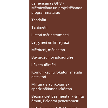
uzmērīšanas GPS /
Mērniecības un projektēšanas
programmatūras
Teodolīti
Tahimetri
Lietoti mērinstrumenti
Leņķmēri un līmeņrāži
Mērriteņi, mērlentas
Būvgružu novadcaurules
Lāzera tālmēri
Komunikāciju lokatori, metāla
detektori
Militārais aprīkojums -
spridzināšanas iekārtas
Betona cietības mērītāji - šmita
āmuri, Beldorni penetrometri