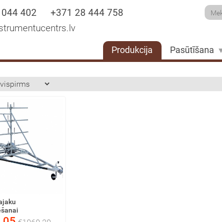
 044 402
+371 28 444 758
strumentucentrs.lv
Produkcija
Pasūtīšana
ajaku
ēšanai
.05