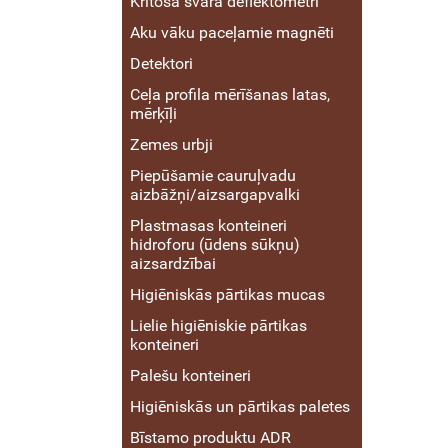
Krītoša svara deflektometri
Aku vāku paceļamie magnēti
Detektori
Ceļa profila mērīšanas latas,
mērķīļi
Zemes urbji
Piepūšamie cauruļvadu
aizbāžņi/aizsargapvalki
Plastmasas konteineri
hidroforu (ūdens sūkņu)
aizsardzībai
Higiēniskās pārtikas mucas
Lielie higiēniskie pārtikas
konteineri
Palešu konteineri
Higiēniskās un pārtikas paletes
Bīstamo produktu ADR