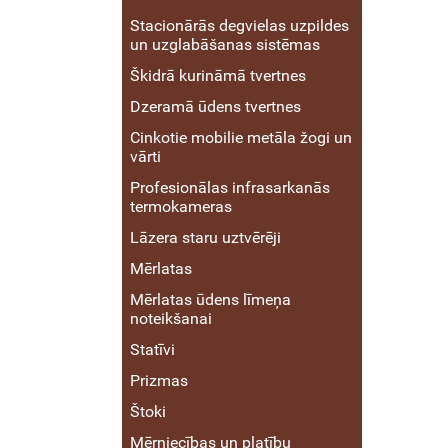
Stacionārās degvielas uzpildes
un uzglabāšanas sistēmas
Škidrā kurināmā tvertnes
Dzeramā ūdens tvertnes
Cinkotie mobilie metāla žogi un
vārti
Profesionālas infrasarkanās
termokameras
Lāzera staru uztvērēji
Mērlatas
Mērlatas ūdens līmeņa
noteikšanai
Statīvi
Prizmas
Štoki
Mērniecības un platību