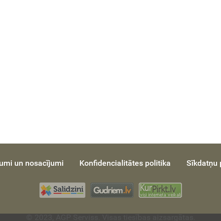
umi un nosacījumi
Konfidencialitātes politika
Sīkdatņu p
© 2023, AGP Serviss. Visas tiesības aizsargātas.