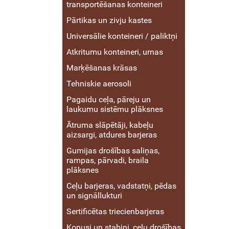
transportēšanas konteineri
Pārtikas un zivju kastes
Universālie konteineri / paliktņi
Atkritumu konteineri, urnas
Marķēšanas krāsas
Tehniskie aerosoli
Pagaidu ceļa, pāreju un
laukumu sistēmu plāksnes
Ātruma slāpētāji, kabeļu
aizsargi, atdures barjeras
Gumijas drošības saliņas,
rampas, pārvadi, braila
plāksnes
Ceļu barjeras, vadstatņi, pēdas
un signāllukturi
Sertificētas triecienbarjeras
Konusi un stabiņi, ceļu drošības