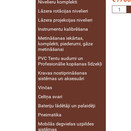
Nivelieru komplekti
Lāzera rotācijas nivelieri
Lāzera projekcijas nivelieri
Instrumentu kalibrēšana
Metināšanas iekārtas,
komplekti, piederumi, gāze
metināšanai
PVC Tentu audumi un
Profesionālie kopšanas līdzekļi
Kravas nostiprināšanas
sistēmas un aksesuāri
Vinčas
Celtņa svari
Bateriju lādētāji un palaidēji
Pneimatika
Mobilās degvielas uzpildes
sistēmas