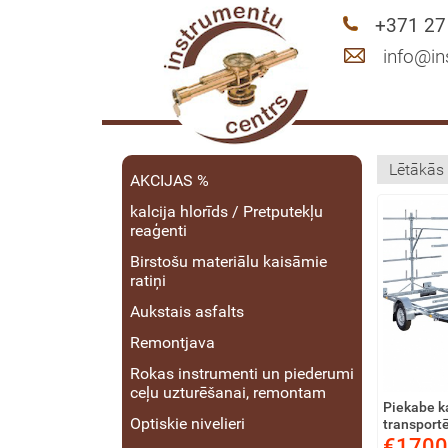
+371 27
info@in
AKCIJAS %
kalcija hlorīds / Pretputekļu
reaģenti
Birstošu materiālu kaisāmie
ratiņi
Aukstais asfalts
Remontjava
Rokas instrumenti un piederumi
ceļu uzturēšanai, remontam
Piekabe k
Optiskie nivelieri
transport
€1700