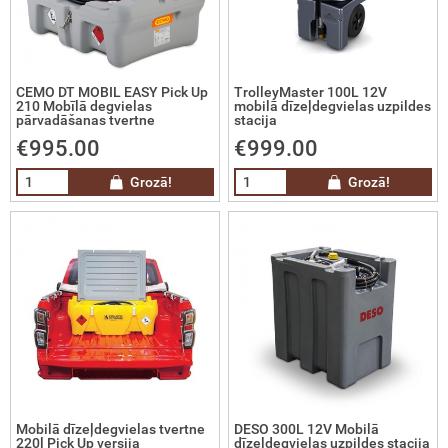
čas
tņa svari
CEMO DT MOBIL EASY Pick Up
TrolleyMaster 100L 12V
210 Mobīlā degvielas
mobilā dīzeļdegvielas uzpildes
pārvadāšanas tvertne
stacija
riju lādētāji un palaidēji
€995.00
€999.00
imatika
Grozā!
Grozā!
ilās degvielas uzpildes sistēmas
cionārās degvielas uzpildes un
labāšanas sistēmas
drā kurināmā tvertnes
ramā ūdens tvertnes
Mobilā dīzeļdegvielas tvertne
DESO 300L 12V Mobilā
220l Pick Up versija
dīzeļdegvielas uzpildes stacija