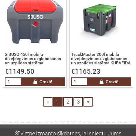
grammatūras
olīti
imetri
toti mērinstrumenti
SIBUSO 450l mobilā
TruckMaster 200l mobilā
dīzeļdegvielas uzglabāšanas
dīzeļdegvielas uzglabāšanas
un uzpildes sistēma
un uzpildes sistēma KUBVEIDA
ķmēri un līmeņrāži
€1149.50
€1165.23
riteņi, mērlentas
Grozā!
Grozā!
gružu novadcaurules
«
1
2
3
»
era tālmēri
unikāciju lokatori, metāla detektori
Šī vietne izmanto sīkdatnes, lai sniegtu Jums