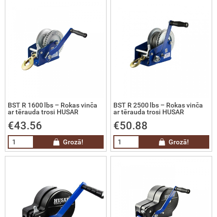
skie nivelieri
e metināšanai
elieru komplekti
ra rotācijas nivelieri
ra projekcijas nivelieri
trumentu kalibrēšana
BST R 1600 lbs – Rokas vinča
BST R 2500 lbs – Rokas vinča
ar tērauda trosi HUSAR
ar tērauda trosi HUSAR
€43.56
€50.88
ināšanas iekārtas, komplekti,
derumi, gāze metināšanai
Grozā!
Grozā!
 Tentu audumi un Profesionālie
šanas līdzekļi
vas nostiprināšanas sistēmas un
esuāri