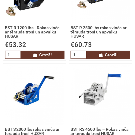
čas
tņa svari
BST R 1200 lbs - Rokas vinča
BST R 2500 lbs rokas vinča ar
ar tērauda trosi un apvalku
tērauda trosi un apvalku
HUSAR
HUSAR
riju lādētāji un palaidēji
€53.32
€60.73
imatika
Grozā!
Grozā!
ilās degvielas uzpildes sistēmas
cionārās degvielas uzpildes un
labāšanas sistēmas
drā kurināmā tvertnes
ramā ūdens tvertnes
BST S 2000 lbs rokas vinča ar
BST RS 4500 lbs – Rokas vinča
tērauda trosi HUSAR
ar tērauda trosi HUSAR