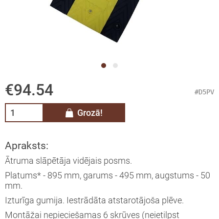
skie nivelieri
e metināšanai
elieru komplekti
ra rotācijas nivelieri
ra projekcijas nivelieri
€94.54
#D5PV
trumentu kalibrēšana
Grozā!
ināšanas iekārtas, komplekti,
derumi, gāze metināšanai
Apraksts:
Ātruma slāpētāja vidējais posms.
 Tentu audumi un Profesionālie
šanas līdzekļi
Platums* - 895 mm, garums - 495 mm, augstums - 50
mm.
vas nostiprināšanas sistēmas un
Izturīga gumija. Iestrādāta atstarotājoša plēve.
esuāri
Montāžai nepieciešamas 6 skrūves (neietilpst