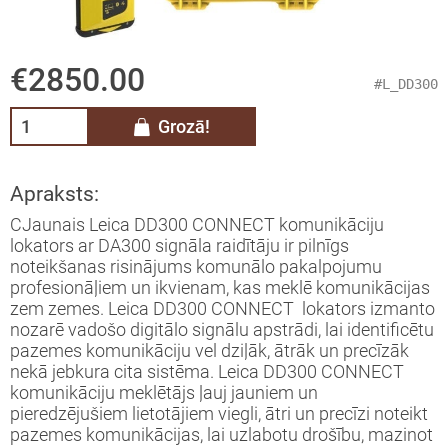
skie nivelieri
e metināšanai
elieru komplekti
€2850.00
#L_DD300
ra rotācijas nivelieri
Grozā!
ra projekcijas nivelieri
Apraksts:
trumentu kalibrēšana
CJaunais Leica DD300 CONNECT komunikāciju
lokators ar DA300 signāla raidītāju ir pilnīgs
ināšanas iekārtas, komplekti,
noteikšanas risinājums komunālo pakalpojumu
derumi, gāze metināšanai
profesionāļiem un ikvienam, kas meklē komunikācijas
zem zemes. Leica DD300 CONNECT lokators izmanto
nozarē vadošo digitālo signālu apstrādi, lai identificētu
 Tentu audumi un Profesionālie
šanas līdzekļi
pazemes komunikāciju vel dziļāk, ātrāk un precīzāk
nekā jebkura cita sistēma. Leica DD300 CONNECT
komunikāciju meklētājs ļauj jauniem un
vas nostiprināšanas sistēmas un
pieredzējušiem lietotājiem viegli, ātri un precīzi noteikt
esuāri
pazemes komunikācijas, lai uzlabotu drošību, mazinot