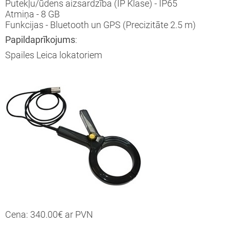
kotie mobilie metāla žogi un vārti
Putekļu/ūdens aizsardzība (IP Klase) - IP65
Atmiņa - 8 GB
Funkcijas - Bluetooth un GPS (Precizitāte 2.5 m)
fesionālas infrasarkanās termokameras
Papildaprīkojums
:
era staru uztvērēji
Spailes Leica lokatoriem
latas
latas ūdens līmeņa noteikšanai
īvi
zmas
ki
niecības un platību uzmērīšanas GPS
Cena: 340.00€ ar PVN
ērniecības un projektēšanas