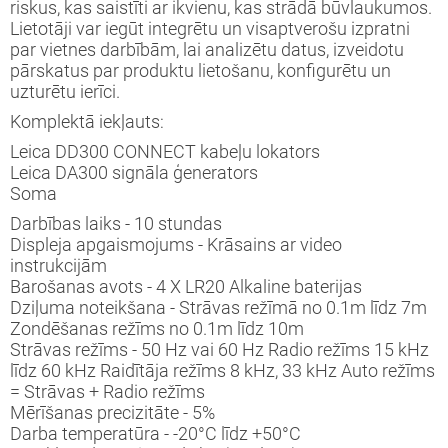
riskus, kas saistīti ar ikvienu, kas strādā būvlaukumos.
čas
Lietotāji var iegūt integrētu un visaptverošu izpratni
par vietnes darbībām, lai analizētu datus, izveidotu
pārskatus par produktu lietošanu, konfigurētu un
tņa svari
uzturētu ierīci.
Komplektā iekļauts:
riju lādētāji un palaidēji
Leica DD300 CONNECT kabeļu lokators
Leica DA300 signāla ģenerators
imatika
Soma
Darbības laiks - 10 stundas
ilās degvielas uzpildes sistēmas
Displeja apgaismojums - Krāsains ar video
instrukcijām
cionārās degvielas uzpildes un
Barošanas avots - 4 X LR20 Alkaline baterijas
labāšanas sistēmas
Dziļuma noteikšana - Strāvas režīmā no 0.1m līdz 7m
Zondēšanas režīms no 0.1m līdz 10m
Strāvas režīms - 50 Hz vai 60 Hz Radio režīms 15 kHz
drā kurināmā tvertnes
līdz 60 kHz Raidītāja režīms 8 kHz, 33 kHz Auto režīms
= Strāvas + Radio režīms
ramā ūdens tvertnes
Mērīšanas precizitāte - 5%
Darba temperatūra - -20°C līdz +50°C