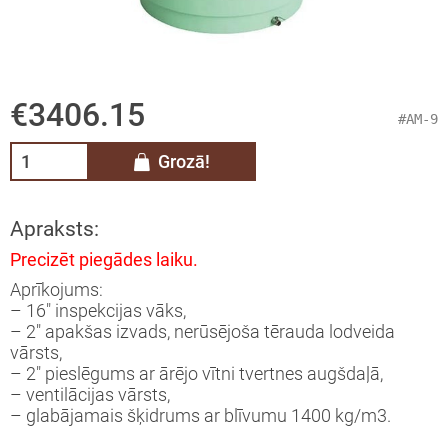
skie nivelieri
e metināšanai
elieru komplekti
€3406.15
ra rotācijas nivelieri
#AM-9
ra projekcijas nivelieri
Grozā!
trumentu kalibrēšana
Apraksts:
ināšanas iekārtas, komplekti,
Precizēt piegādes laiku.
derumi, gāze metināšanai
Aprīkojums:
– 16″ inspekcijas vāks,
 Tentu audumi un Profesionālie
– 2″ apakšas izvads, nerūsējoša tērauda lodveida
šanas līdzekļi
vārsts,
– 2″ pieslēgums ar ārējo vītni tvertnes augšdaļā,
– ventilācijas vārsts,
vas nostiprināšanas sistēmas un
– glabājamais šķidrums ar blīvumu 1400 kg/m3.
esuāri